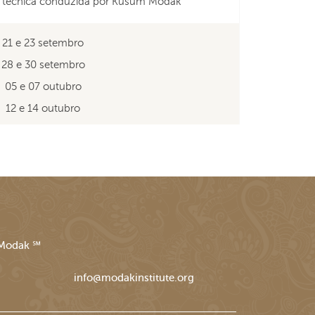
 técnica conduzida por Kusum Modak
21 e 23 setembro
28 e 30 setembro
05 e 07 outubro
12 e 14 outubro
Modak ℠
info@modakinstitute.org