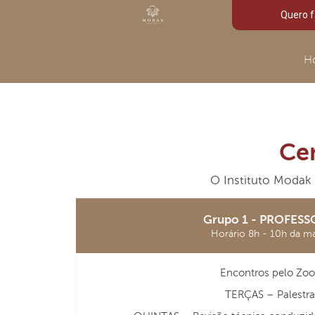
Quero f
H
Cer
O Instituto Modak 
Grupo 1 - PROFESS
Horário 8h - 10h da m
Encontros pelo Zo
TERÇAS – Palestra