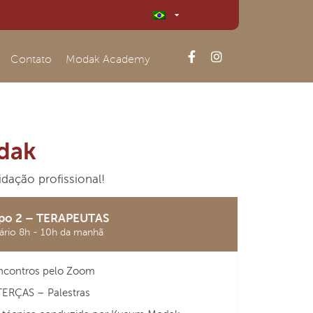
Contato
Modak Academy
odak
dação profissional!
po 2 – TERAPEUTAS
ário 8h - 10h da manhã
ncontros pelo Zoom
TERÇAS – Palestras