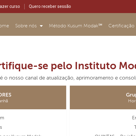
azer curso
Quero receber sessão
ome
Sobre nós
Método Kusum Modak℠
Certificação
tifique-se pelo Instituto M
é o nosso canal de atualização, aprimoramento e consoli
ORES
Gru
anhã
Hor
om
E
s