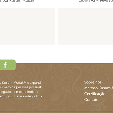
da por Kusum Modak
QUINTAS – Revisão
Sobre nós
o Kusum Modak℠ e expandir
número de pessoas possível.
Método Kusum 
 legado da mestra indiana
Certificação
m sua pureza e integridade.
Contato